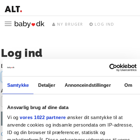
Toggle
NY BRUGER
LOG IND
navigation
Log ind
E-mail
Samtykke
Detaljer
Annonceindstillinger
Om
Adgangskode
Ansvarlig brug af dine data
Vi og
vores 1022 partnere
ønsker dit samtykke til at
anvende cookies og indsamle persondata om IP-adresse,
ID og din browser til præferencer, statistik og
Glemt adgangskode?
marketingformål. Disse oplysninger videregives til vores