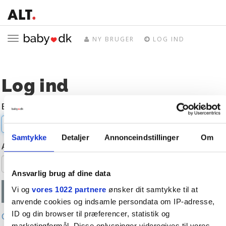
Toggle
NY BRUGER
LOG IND
navigation
Log ind
E-mail
Samtykke
Detaljer
Annonceindstillinger
Om
Adgangskode
Ansvarlig brug af dine data
Vi og
vores 1022 partnere
ønsker dit samtykke til at
anvende cookies og indsamle persondata om IP-adresse,
ID og din browser til præferencer, statistik og
Glemt adgangskode?
marketingformål. Disse oplysninger videregives til vores