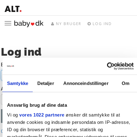
Toggle
NY BRUGER
LOG IND
navigation
Log ind
E-mail
Samtykke
Detaljer
Annonceindstillinger
Om
Adgangskode
Ansvarlig brug af dine data
Vi og
vores 1022 partnere
ønsker dit samtykke til at
anvende cookies og indsamle persondata om IP-adresse,
ID og din browser til præferencer, statistik og
Glemt adgangskode?
marketingformål. Disse oplysninger videregives til vores