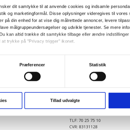
sker dit samtykke til at anvende cookies og indsamle personda
istik og marketingformål. Disse oplysninger videregives til vore
er på din enhed for at vise dig målrettede annoncer, levere tilpas
 lave målgruppeundersøgelser og udvikle tjenester. Se mere inf
Du kan altid trække dit samtykke tilbage eller ændre indstillinger
 at trykke på "Privacy trigger" ikonet.
PARTNERE
DIGITAL
så gerne:
KitchenOne.dk
Alt.dk
Jollyroom.dk
Realityportalen.dk
sninger om din placering, der kan være nøjagtig inden for få me
Præferencer
Statistik
Nicehair.dk
Mitblad.dk
 baseret på en scanning af dens unikke karakteristika (fingerprin
Outnorth.dk
Flipp
ebsitet.
Med24.dk
Klikk.no
BABY.DK
t vi må bruge egne cookies og cookies fra tredjeparter til at opti
ies
Tillad udvalgte
Story House Egmont A/S
ionalitet, generere statistik og huske dine præferencer samt til 
Strødamvej 46
2100 København Ø
tag på sociale medier og til at vise dig funktioner i forbindelse 
TLF: 70 25 75 10
kke tilbage. Du skal være opmærksom på, at vores hjemmeside m
CVR: 83131128
terer cookies eller tilbagetrækker et samtykke. Du kan læse mer