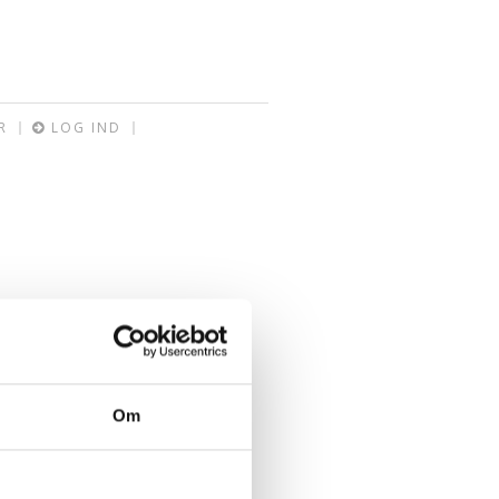
R
LOG IND
Om