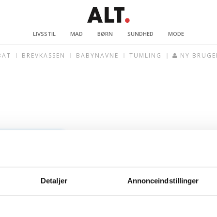
LIVSSTIL
MAD
BØRN
SUNDHED
MODE
BAT
BREVKASSEN
BABYNAVNE
TUMLING
NY BRUGE
Detaljer
Annonceindstillinger