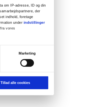
ta om IP-adresse, ID og din
s samarbejdspartnere, der
set indhold, foretage
ormation under
indstillinger
 fra vores
KONTAKT
Cookiepolitik
Privatlivspolitik
ter
Marketing
Retningslinjer
ting)
Kontakt
Hjælp
mere dit besøg på vores
Tillad alle cookies
brug for markedsføring, så vi
med sociale medier. Du kan til
uligvis ikke fungerer
e om vores brug af cookies