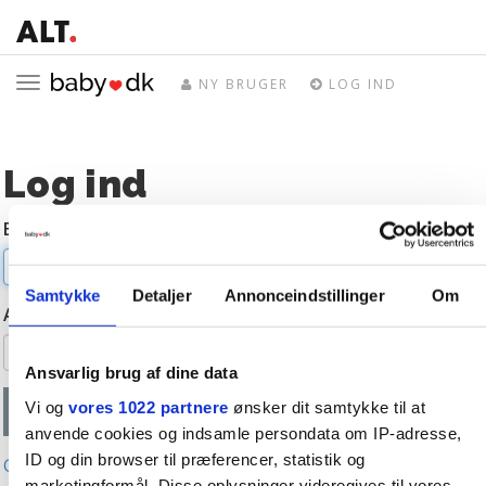
Toggle
NY BRUGER
LOG IND
navigation
Log ind
E-mail
Samtykke
Detaljer
Annonceindstillinger
Om
Adgangskode
Ansvarlig brug af dine data
Vi og
vores 1022 partnere
ønsker dit samtykke til at
anvende cookies og indsamle persondata om IP-adresse,
ID og din browser til præferencer, statistik og
Glemt adgangskode?
marketingformål. Disse oplysninger videregives til vores