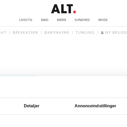
LIVSSTIL
MAD
BØRN
SUNDHED
MODE
BAT
BREVKASSEN
BABYNAVNE
TUMLING
NY BRUGE
Detaljer
Annonceindstillinger