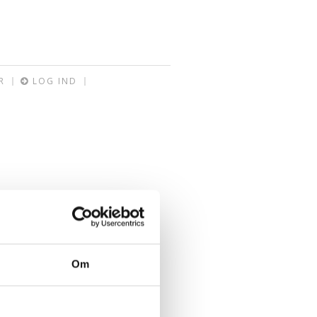
R
LOG IND
Om