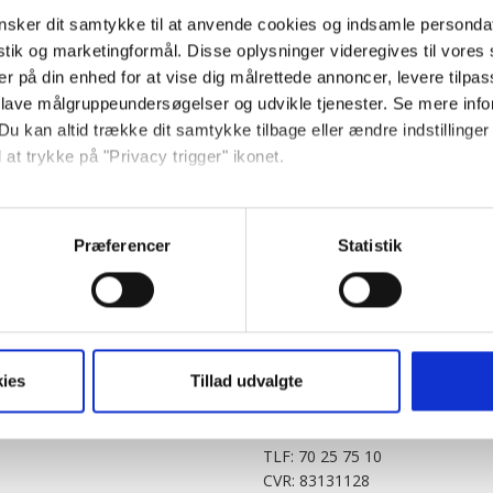
sker dit samtykke til at anvende cookies og indsamle personda
istik og marketingformål. Disse oplysninger videregives til vore
er på din enhed for at vise dig målrettede annoncer, levere tilpas
 lave målgruppeundersøgelser og udvikle tjenester. Se mere inf
Du kan altid trække dit samtykke tilbage eller ændre indstillinger
 at trykke på "Privacy trigger" ikonet.
PARTNERE
DIGITAL
så gerne:
KitchenOne.dk
Alt.dk
Jollyroom.dk
Realityportalen.dk
sninger om din placering, der kan være nøjagtig inden for få me
Præferencer
Statistik
Nicehair.dk
Mitblad.dk
 baseret på en scanning af dens unikke karakteristika (fingerprin
Outnorth.dk
Flipp
ebsitet.
Med24.dk
Klikk.no
BABY.DK
t vi må bruge egne cookies og cookies fra tredjeparter til at opti
ies
Tillad udvalgte
Story House Egmont A/S
ionalitet, generere statistik og huske dine præferencer samt til 
Strødamvej 46
2100 København Ø
tag på sociale medier og til at vise dig funktioner i forbindelse 
TLF: 70 25 75 10
kke tilbage. Du skal være opmærksom på, at vores hjemmeside m
CVR: 83131128
terer cookies eller tilbagetrækker et samtykke. Du kan læse mer