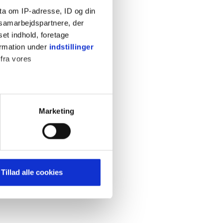
ta om IP-adresse, ID og din
s samarbejdspartnere, der
set indhold, foretage
ormation under
indstillinger
 fra vores
KONTAKT
Cookiepolitik
Privatlivspolitik
ter
Marketing
Retningslinjer
ting)
Kontakt
Hjælp
mere dit besøg på vores
Tillad alle cookies
brug for markedsføring, så vi
med sociale medier. Du kan til
uligvis ikke fungerer
e om vores brug af cookies