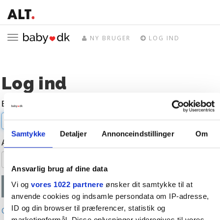
Toggle
NY BRUGER
LOG IND
navigation
Log ind
E-mail
Samtykke
Detaljer
Annonceindstillinger
Om
Adgangskode
Ansvarlig brug af dine data
Vi og
vores 1022 partnere
ønsker dit samtykke til at
anvende cookies og indsamle persondata om IP-adresse,
ID og din browser til præferencer, statistik og
Glemt adgangskode?
marketingformål. Disse oplysninger videregives til vores