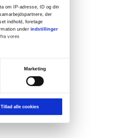
ta om IP-adresse, ID og din
s samarbejdspartnere, der
set indhold, foretage
ormation under
indstillinger
 fra vores
KONTAKT
Cookiepolitik
Privatlivspolitik
ter
Marketing
Retningslinjer
ting)
Kontakt
Hjælp
mere dit besøg på vores
Tillad alle cookies
brug for markedsføring, så vi
med sociale medier. Du kan til
uligvis ikke fungerer
e om vores brug af cookies