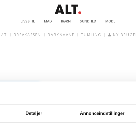
LIVSSTIL
MAD
BØRN
SUNDHED
MODE
BAT
BREVKASSEN
BABYNAVNE
TUMLING
NY BRUGE
Detaljer
Annonceindstillinger