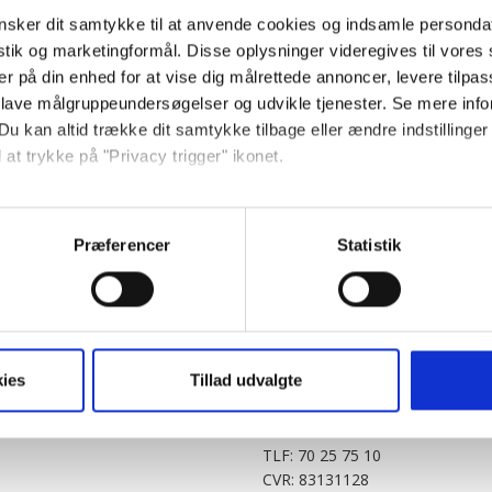
sker dit samtykke til at anvende cookies og indsamle personda
istik og marketingformål. Disse oplysninger videregives til vore
er på din enhed for at vise dig målrettede annoncer, levere tilpas
 lave målgruppeundersøgelser og udvikle tjenester. Se mere inf
Du kan altid trække dit samtykke tilbage eller ændre indstillinger
 at trykke på "Privacy trigger" ikonet.
PARTNERE
DIGITAL
så gerne:
KitchenOne.dk
Alt.dk
Jollyroom.dk
Realityportalen.dk
sninger om din placering, der kan være nøjagtig inden for få me
Præferencer
Statistik
Nicehair.dk
Mitblad.dk
 baseret på en scanning af dens unikke karakteristika (fingerprin
Outnorth.dk
Flipp
ebsitet.
Med24.dk
Klikk.no
BABY.DK
t vi må bruge egne cookies og cookies fra tredjeparter til at opti
ies
Tillad udvalgte
Story House Egmont A/S
ionalitet, generere statistik og huske dine præferencer samt til 
Strødamvej 46
2100 København Ø
tag på sociale medier og til at vise dig funktioner i forbindelse 
TLF: 70 25 75 10
kke tilbage. Du skal være opmærksom på, at vores hjemmeside m
CVR: 83131128
terer cookies eller tilbagetrækker et samtykke. Du kan læse mer