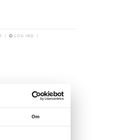
R
LOG IND
Om