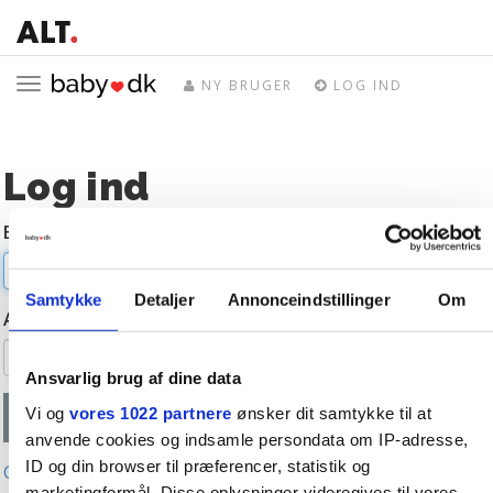
Toggle
NY BRUGER
LOG IND
navigation
Log ind
E-mail
Samtykke
Detaljer
Annonceindstillinger
Om
Adgangskode
Ansvarlig brug af dine data
Vi og
vores 1022 partnere
ønsker dit samtykke til at
anvende cookies og indsamle persondata om IP-adresse,
ID og din browser til præferencer, statistik og
Glemt adgangskode?
marketingformål. Disse oplysninger videregives til vores