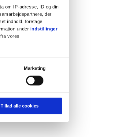
ta om IP-adresse, ID og din
s samarbejdspartnere, der
set indhold, foretage
ormation under
indstillinger
 fra vores
KONTAKT
Cookiepolitik
Privatlivspolitik
ter
Marketing
Retningslinjer
ting)
Kontakt
Hjælp
mere dit besøg på vores
Tillad alle cookies
brug for markedsføring, så vi
med sociale medier. Du kan til
uligvis ikke fungerer
e om vores brug af cookies