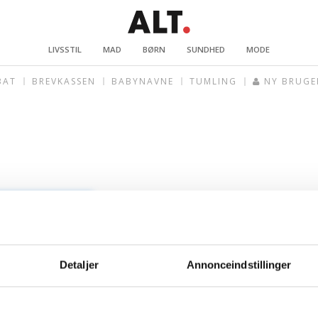
LIVSSTIL
MAD
BØRN
SUNDHED
MODE
BAT
BREVKASSEN
BABYNAVNE
TUMLING
NY BRUGE
Detaljer
Annonceindstillinger