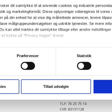
sker dit samtykke til at anvende cookies og indsamle personda
istik og marketingformål. Disse oplysninger videregives til vore
er på din enhed for at vise dig målrettede annoncer, levere tilpas
 lave målgruppeundersøgelser og udvikle tjenester. Se mere inf
Du kan altid trække dit samtykke tilbage eller ændre indstillinger
 at trykke på "Privacy trigger" ikonet.
PARTNERE
DIGITAL
så gerne:
KitchenOne.dk
Alt.dk
Jollyroom.dk
Realityportalen.dk
sninger om din placering, der kan være nøjagtig inden for få me
Præferencer
Statistik
Nicehair.dk
Mitblad.dk
 baseret på en scanning af dens unikke karakteristika (fingerprin
Outnorth.dk
Flipp
ebsitet.
Med24.dk
Klikk.no
BABY.DK
t vi må bruge egne cookies og cookies fra tredjeparter til at opti
ies
Tillad udvalgte
Story House Egmont A/S
ionalitet, generere statistik og huske dine præferencer samt til 
Strødamvej 46
2100 København Ø
tag på sociale medier og til at vise dig funktioner i forbindelse 
TLF: 70 25 75 10
kke tilbage. Du skal være opmærksom på, at vores hjemmeside m
CVR: 83131128
terer cookies eller tilbagetrækker et samtykke. Du kan læse mer