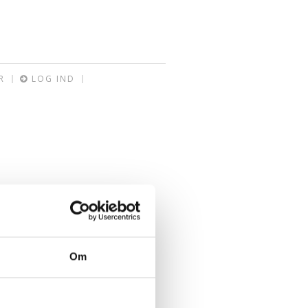
R
LOG IND
Om