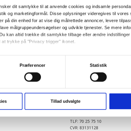
sker dit samtykke til at anvende cookies og indsamle personda
istik og marketingformål. Disse oplysninger videregives til vore
er på din enhed for at vise dig målrettede annoncer, levere tilpas
 lave målgruppeundersøgelser og udvikle tjenester. Se mere inf
Du kan altid trække dit samtykke tilbage eller ændre indstillinger
 at trykke på "Privacy trigger" ikonet.
PARTNERE
DIGITAL
så gerne:
KitchenOne.dk
Alt.dk
Jollyroom.dk
Realityportalen.dk
sninger om din placering, der kan være nøjagtig inden for få me
Præferencer
Statistik
Nicehair.dk
Mitblad.dk
 baseret på en scanning af dens unikke karakteristika (fingerprin
Outnorth.dk
Flipp
ebsitet.
Med24.dk
Klikk.no
BABY.DK
t vi må bruge egne cookies og cookies fra tredjeparter til at opti
ies
Tillad udvalgte
Story House Egmont A/S
ionalitet, generere statistik og huske dine præferencer samt til 
Strødamvej 46
2100 København Ø
tag på sociale medier og til at vise dig funktioner i forbindelse 
TLF: 70 25 75 10
kke tilbage. Du skal være opmærksom på, at vores hjemmeside m
CVR: 83131128
terer cookies eller tilbagetrækker et samtykke. Du kan læse mer