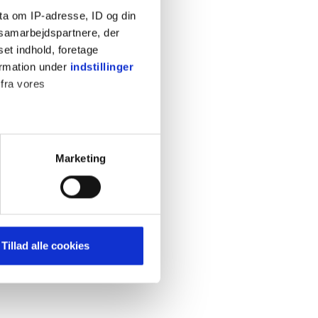
ta om IP-adresse, ID og din
s samarbejdspartnere, der
set indhold, foretage
ormation under
indstillinger
 fra vores
KONTAKT
Cookiepolitik
Privatlivspolitik
ter
Marketing
Retningslinjer
ting)
Kontakt
Hjælp
mere dit besøg på vores
Tillad alle cookies
brug for markedsføring, så vi
med sociale medier. Du kan til
uligvis ikke fungerer
e om vores brug af cookies