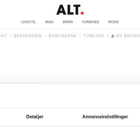
LIVSSTIL
MAD
BØRN
SUNDHED
MODE
BAT
BREVKASSEN
BABYNAVNE
TUMLING
NY BRUGE
Detaljer
Annonceindstillinger