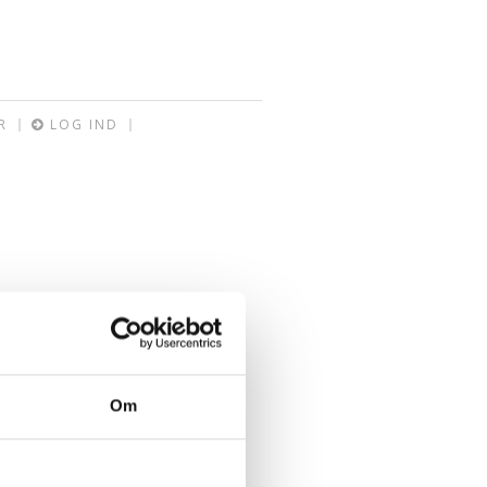
R
LOG IND
Om