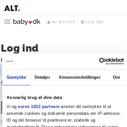
Toggle
NY BRUGER
LOG IND
navigation
Log ind
E-mail
Samtykke
Detaljer
Annonceindstillinger
Om
Adgangskode
Ansvarlig brug af dine data
Vi og
vores 1022 partnere
ønsker dit samtykke til at
anvende cookies og indsamle persondata om IP-adresse,
ID og din browser til præferencer, statistik og
Glemt adgangskode?
marketingformål. Disse oplysninger videregives til vores