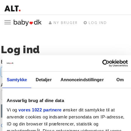
Toggle
NY BRUGER
LOG IND
navigation
Log ind
E-mail
Samtykke
Detaljer
Annonceindstillinger
Om
Adgangskode
Ansvarlig brug af dine data
Vi og
vores 1022 partnere
ønsker dit samtykke til at
anvende cookies og indsamle persondata om IP-adresse,
ID og din browser til præferencer, statistik og
Glemt adgangskode?
marketingformål. Disse oplysninger videregives til vores