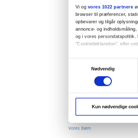
Glemt adgangskode?
Vi og
vores 1022 partnere
øn
browser til præferencer, stat
opbevarer og tilgår oplysning
annonce- og indholdsmåling,
og i vores persondatapolitik. 
"Cookiedeklaration", eller ved
MAGASINER/UGEBLADE
Hvis du tillader det, vil vi og
ALT for damerne
Samtykkevalg
Boligliv
Indsamle præcise oply
Nødvendig
Euroman
Identificere din enhed
Eurowoman
Dine valg anvendes på hele w
FIT LIVING
Gastro
Hendes Verden
Vi ønsker dit samtykke til, a
Kun nødvendige cook
Her & Nu
hjemmeside ved at sikre funkt
Hjemmet
RUM
kan optimere vores reklametil
Vores Børn
enhver tid trække dit samty
optimalt, hvis du ikke accep