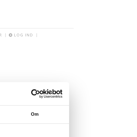
R
LOG IND
Om