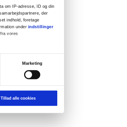
ta om IP-adresse, ID og din
s samarbejdspartnere, der
set indhold, foretage
ormation under
indstillinger
 fra vores
KONTAKT
Cookiepolitik
Privatlivspolitik
ter
Marketing
Retningslinjer
ting)
Kontakt
Hjælp
mere dit besøg på vores
Tillad alle cookies
brug for markedsføring, så vi
med sociale medier. Du kan til
uligvis ikke fungerer
e om vores brug af cookies