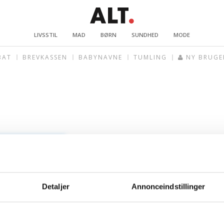
LIVSSTIL
MAD
BØRN
SUNDHED
MODE
BAT
BREVKASSEN
BABYNAVNE
TUMLING
NY BRUGE
Detaljer
Annonceindstillinger