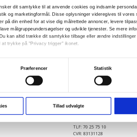
sker dit samtykke til at anvende cookies og indsamle personda
istik og marketingformål. Disse oplysninger videregives til vore
er på din enhed for at vise dig målrettede annoncer, levere tilpas
 lave målgruppeundersøgelser og udvikle tjenester. Se mere inf
Du kan altid trække dit samtykke tilbage eller ændre indstillinger
 at trykke på "Privacy trigger" ikonet.
PARTNERE
DIGITAL
så gerne:
KitchenOne.dk
Alt.dk
Jollyroom.dk
Realityportalen.dk
sninger om din placering, der kan være nøjagtig inden for få me
Præferencer
Statistik
Nicehair.dk
Mitblad.dk
 baseret på en scanning af dens unikke karakteristika (fingerprin
Outnorth.dk
Flipp
ebsitet.
Med24.dk
Klikk.no
BABY.DK
t vi må bruge egne cookies og cookies fra tredjeparter til at opti
ies
Tillad udvalgte
Story House Egmont A/S
ionalitet, generere statistik og huske dine præferencer samt til 
Strødamvej 46
2100 København Ø
tag på sociale medier og til at vise dig funktioner i forbindelse 
TLF: 70 25 75 10
kke tilbage. Du skal være opmærksom på, at vores hjemmeside m
CVR: 83131128
terer cookies eller tilbagetrækker et samtykke. Du kan læse mer