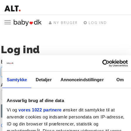
Toggle
NY BRUGER
LOG IND
navigation
Log ind
E-mail
Samtykke
Detaljer
Annonceindstillinger
Om
Adgangskode
Ansvarlig brug af dine data
Vi og
vores 1022 partnere
ønsker dit samtykke til at
anvende cookies og indsamle persondata om IP-adresse,
ID og din browser til præferencer, statistik og
Glemt adgangskode?
marketingformål. Disse oplysninger videregives til vores