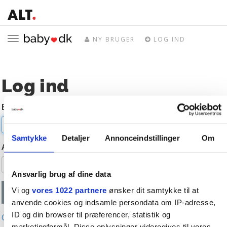
Toggle
NY BRUGER
LOG IND
navigation
Log ind
E-mail
Samtykke
Detaljer
Annonceindstillinger
Om
Adgangskode
Ansvarlig brug af dine data
Vi og
vores 1022 partnere
ønsker dit samtykke til at
anvende cookies og indsamle persondata om IP-adresse,
ID og din browser til præferencer, statistik og
Glemt adgangskode?
marketingformål. Disse oplysninger videregives til vores