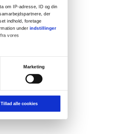
ta om IP-adresse, ID og din
s samarbejdspartnere, der
set indhold, foretage
ormation under
indstillinger
 fra vores
KONTAKT
Cookiepolitik
Privatlivspolitik
ter
Marketing
Retningslinjer
ting)
Kontakt
Hjælp
mere dit besøg på vores
Tillad alle cookies
brug for markedsføring, så vi
med sociale medier. Du kan til
uligvis ikke fungerer
e om vores brug af cookies