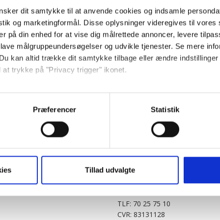
sker dit samtykke til at anvende cookies og indsamle personda
istik og marketingformål. Disse oplysninger videregives til vore
er på din enhed for at vise dig målrettede annoncer, levere tilpas
 lave målgruppeundersøgelser og udvikle tjenester. Se mere inf
Du kan altid trække dit samtykke tilbage eller ændre indstillinger
 at trykke på "Privacy trigger" ikonet.
PARTNERE
DIGITAL
så gerne:
KitchenOne.dk
Alt.dk
Jollyroom.dk
Realityportalen.dk
sninger om din placering, der kan være nøjagtig inden for få me
Præferencer
Statistik
Nicehair.dk
Mitblad.dk
 baseret på en scanning af dens unikke karakteristika (fingerprin
Outnorth.dk
Flipp
ebsitet.
Med24.dk
Klikk.no
BABY.DK
t vi må bruge egne cookies og cookies fra tredjeparter til at opti
ies
Tillad udvalgte
Story House Egmont A/S
ionalitet, generere statistik og huske dine præferencer samt til 
Strødamvej 46
2100 København Ø
tag på sociale medier og til at vise dig funktioner i forbindelse 
TLF: 70 25 75 10
kke tilbage. Du skal være opmærksom på, at vores hjemmeside m
CVR: 83131128
terer cookies eller tilbagetrækker et samtykke. Du kan læse mer