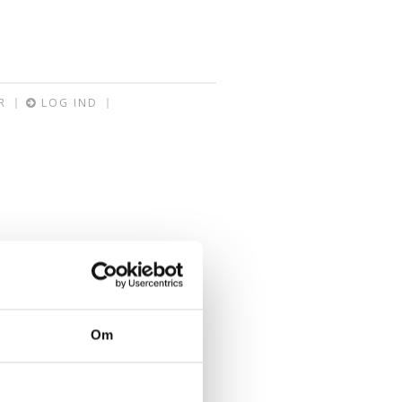
R
LOG IND
Om