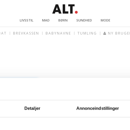
LIVSSTIL
MAD
BØRN
SUNDHED
MODE
BAT
BREVKASSEN
BABYNAVNE
TUMLING
NY BRUGE
Detaljer
Annonceindstillinger