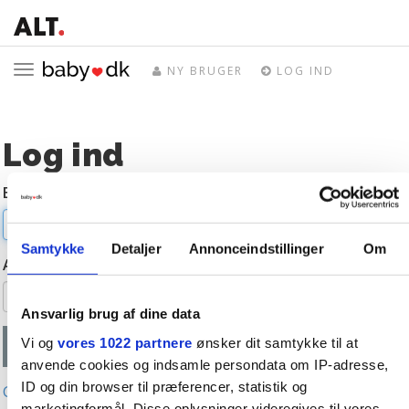
Toggle
NY BRUGER
LOG IND
navigation
Log ind
E-mail
Samtykke
Detaljer
Annonceindstillinger
Om
Adgangskode
Ansvarlig brug af dine data
Vi og
vores 1022 partnere
ønsker dit samtykke til at
anvende cookies og indsamle persondata om IP-adresse,
ID og din browser til præferencer, statistik og
Glemt adgangskode?
marketingformål. Disse oplysninger videregives til vores